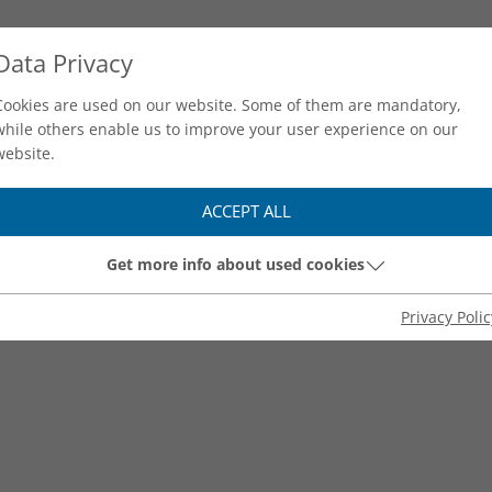
Data Privacy
Cookies are used on our website. Some of them are mandatory,
while others enable us to improve your user experience on our
website.
VERSION IS HER
ACCEPT ALL
Get more info about used cookies
Sylter Deich. Falsches Üben von Xylophonmusik quäl
Privacy Polic