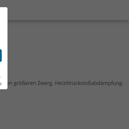
E
t jeden größeren Zwerg. Heizölrückstoßabdämpfung.
y