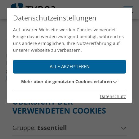
Datenschutzeinstellungen
DATENSCHUTZ
Auf unserer Webseite werden Cookies verwendet.
Einige davon werden zwingend benötigt, während es
Text für die Datenschutzerklärung.
uns andere ermöglichen, Ihre Nutzererfahrung auf
unserer Webseite zu verbessern.
Muss vom Kunden geliefert werden.
Hier kann eine Datenschutzerklärung kostenpflichtig
ALLE AKZEPTIEREN
generiert werden:
https://www.e-recht24.de/mitglieder/
Mehr über die genutzten Cookies erfahren
Datenschutz
ÜBERSICHT DER
VERWENDETEN COOKIES
Gruppe:
Essentiell